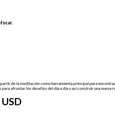
nfocar.
artir de la meditación como herramienta principal para encontrar 
ra afrontar los desafíos del dí­a a dí­a y así construir una nueva 
0 USD